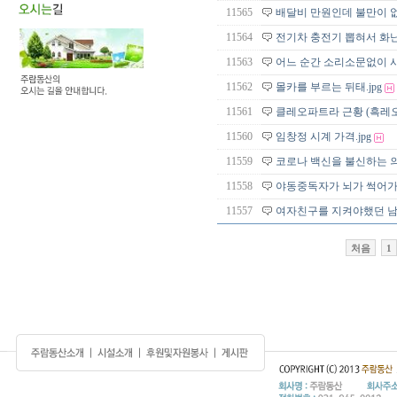
11565
배달비 만원인데 불만이 
11564
전기차 충전기 뽑혀서 화난 
11563
어느 순간 소리소문없이 
11562
몰카를 부르는 뒤태.jpg
11561
클레오파트라 근황 (흑레
11560
임창정 시계 가격.jpg
11559
코로나 백신을 불신하는 
11558
야동중독자가 뇌가 썩어
11557
여자친구를 지켜야했던 남자
처음
1