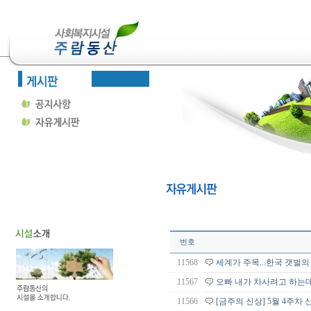
번호
11568
세계가 주목...한국 갯벌의 
11567
오빠 내가 차사려고 하는데..
11566
[금주의 신상] 5월 4주차 