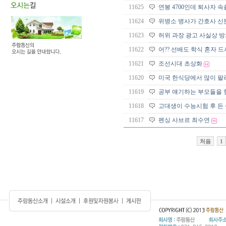
11625
연봉 4700인데 퇴사자 
11624
위병소 병사가 간호사 신
11623
허위 과장 광고 사실상 
11622
어?? 선배도 학식 혼자 드
11621
조선시대 초상화
11620
미국 한식당에서 많이 팔
11619
공부 얘기하는 부모들을 
11618
고대생이 수능시험 후 든
11617
펜싱 사브르 최수연
처음
1