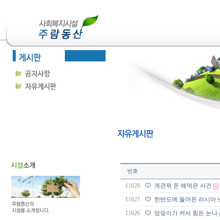
번호
11628
게관위 돈 해먹은 사건
11627
한반도에 들어온 러시아 
11626
엉덩이가 커서 힘든 눈나.g