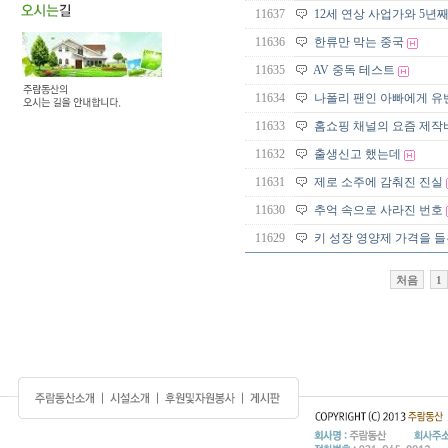
11637
12세 연상 사업가와 5년
11636
한류만 막는 중국
11635
AV 중독 테스트
11634
나폴리 팬인 아빠에게 유
11633
홈쇼핑 채널의 요즘 제작
11632
출생신고 했는데
11631
제로 소주에 감춰진 진실
11630
추억 속으로 사라진 번호
11629
키 성장 영양제 가격을 들
처음
1