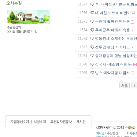
11577
ㅇㅎ) 학점 A+ 받는 만화.m
11576
내 여친 노트북 비번이 내
11575
논란에 휩싸인 메뉴판
11574
흑어공주 피해자 속출
11573
깡통전세 소개하는 부동
11572
전두엽 손상 자가체크
11571
중대장들이 맨날 실망하는
11570
삼국지 -제갈량과 만두-
11569
빕스 예약자명 대참사
처음
1