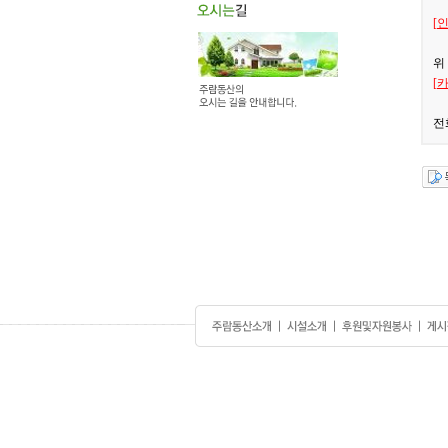
[인
위
[카
전화